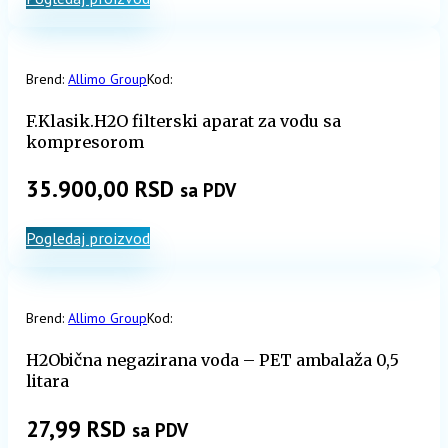
Brend:
Allimo Group
Kod:
F.Klasik.H2O filterski aparat za vodu sa
kompresorom
35.900,00
RSD
sa PDV
Pogledaj proizvod
Brend:
Allimo Group
Kod:
H2Obična negazirana voda – PET ambalaža 0,5
litara
27,99
RSD
sa PDV