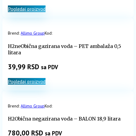
Pogledaj proizvod
Brend:
Allimo Group
Kod:
H2neObična gazirana voda – PET ambalaža 0,5
litara
39,99
RSD
sa PDV
Pogledaj proizvod
Brend:
Allimo Group
Kod:
H2Obična negazirana voda – BALON 18,9 litara
780,00
RSD
sa PDV