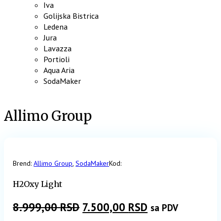
Iva
Golijska Bistrica
Ledena
Jura
Lavazza
Portioli
Aqua Aria
SodaMaker
Allimo Group
Brend:
Allimo Group
,
SodaMaker
Kod:
H2Oxy Light
Originalna
Trenutna
8.999,00
RSD
7.500,00
RSD
sa PDV
cena
cena