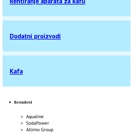
Rentiranje aparata za kafu
Dodatni proizvodi
Kafa
Brendovi
Aqualine
SodaPower
Allimo Group