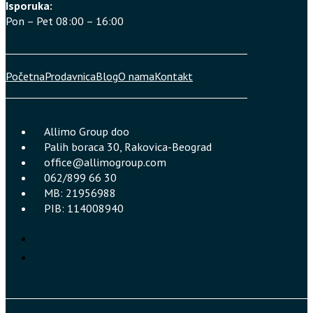
Isporuka:
Pon – Pet 08:00 – 16:00
Početna
Prodavnica
Blog
O nama
Kontakt
Allimo Group doo
Palih boraca 30, Rakovica-Beograd
office@allimogroup.com
062/899 66 30
MB: 21956988
PIB: 114008940