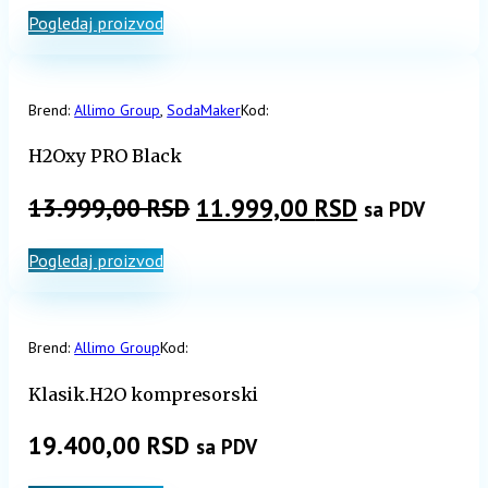
Pogledaj proizvod
je
je:
bila:
7.500,00 RSD.
8.999,00 RSD.
Brend:
Allimo Group
,
SodaMaker
Kod:
H2Oxy PRO Black
Originalna
Trenutna
13.999,00
RSD
11.999,00
RSD
sa PDV
cena
cena
Pogledaj proizvod
je
je:
bila:
11.999,00 R
13.999,00 RSD.
Brend:
Allimo Group
Kod:
Klasik.H2O kompresorski
19.400,00
RSD
sa PDV