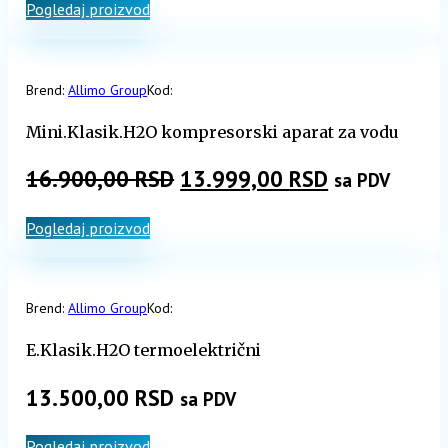
Pogledaj proizvod
Brend:
Allimo Group
Kod:
Mini.Klasik.H2O kompresorski aparat za vodu
Originalna
Trenutna
16.900,00
RSD
13.999,00
RSD
sa PDV
cena
cena
Pogledaj proizvod
je
je:
bila:
13.999,00 R
16.900,00 RSD.
Brend:
Allimo Group
Kod:
E.Klasik.H2O termoelektrični
13.500,00
RSD
sa PDV
Pogledaj proizvod