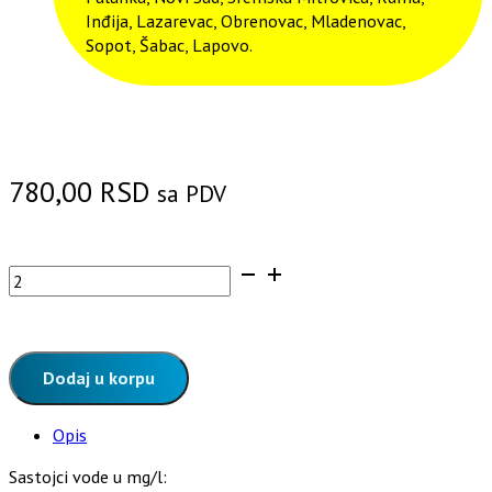
Inđija, Lazarevac, Obrenovac, Mladenovac,
Sopot, Šabac, Lapovo.
780,00
RSD
sa PDV
H2Obična
negazirana
voda
-
BALON
Dodaj u korpu
18,9
litara
Opis
količina
Sastojci vode u mg/l: