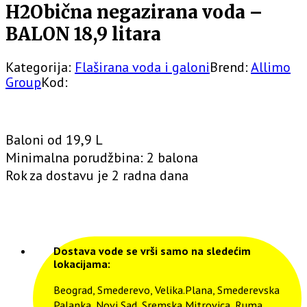
H2Obična negazirana voda –
BALON 18,9 litara
Kategorija:
Flaširana voda i galoni
Brend:
Allimo
Group
Kod:
Baloni od 19,9 L
Minimalna porudžbina: 2 balona
Rok za dostavu je 2 radna dana
Dostava vode se vrši samo na sledećim
lokacijama:
Beograd, Smederevo, Velika.Plana, Smederevska
Palanka, Novi Sad, Sremska Mitrovica, Ruma,