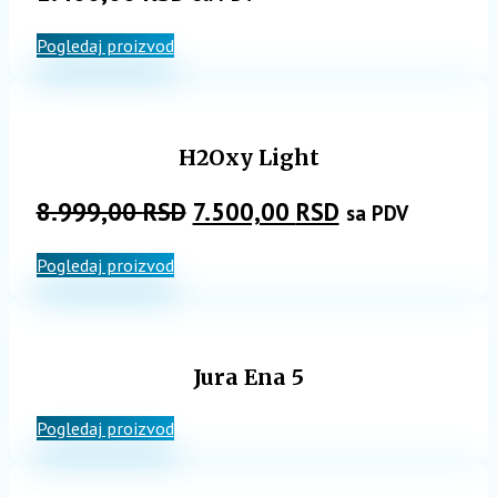
Pogledaj proizvod
H2Oxy Light
Originalna
Trenutna
8.999,00
RSD
7.500,00
RSD
sa PDV
cena
cena
Pogledaj proizvod
je
je:
bila:
7.500,00 RSD.
8.999,00 RSD.
Jura Ena 5
Pogledaj proizvod