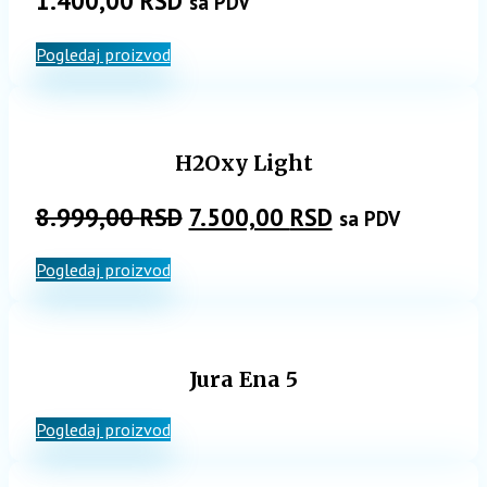
1.400,00
RSD
sa PDV
Pogledaj proizvod
H2Oxy Light
Originalna
Trenutna
8.999,00
RSD
7.500,00
RSD
sa PDV
cena
cena
Pogledaj proizvod
je
je:
bila:
7.500,00 RSD.
8.999,00 RSD.
Jura Ena 5
Pogledaj proizvod