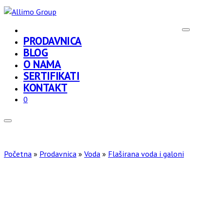
PRODAVNICA
BLOG
O NAMA
SERTIFIKATI
KONTAKT
0
Početna
»
Prodavnica
»
Voda
»
Flaširana voda i galoni