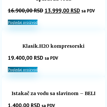
Originalna
Trenutna
16.900,00
RSD
13.999,00
RSD
sa PDV
cena
cena
Pogledaj proizvod
je
je:
bila:
13.999,00 
16.900,00 RSD.
Klasik.H2O kompresorski
19.400,00
RSD
sa PDV
Pogledaj proizvod
Istakač za vodu sa slavinom – BELI
1.400,00
RSD
sa PDV