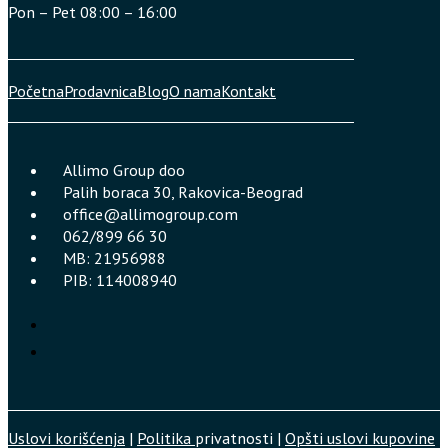
Pon – Pet 08:00 – 16:00
Početna
Prodavnica
Blog
O nama
Kontakt
Allimo Group doo
Palih boraca 30, Rakovica-Beograd
office@allimogroup.com
062/899 66 30
MB: 21956988
PIB: 114008940
Uslovi korišćenja
|
Politika
privatnosti |
Opšti uslovi kupovine