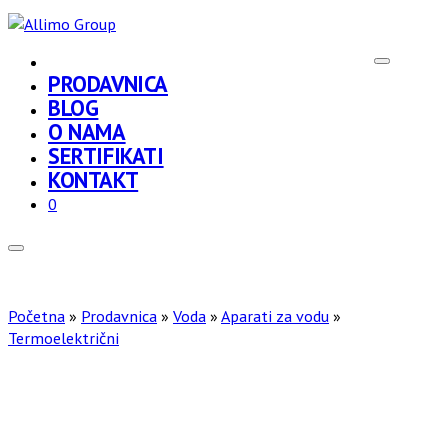
PRODAVNICA
BLOG
O NAMA
SERTIFIKATI
KONTAKT
0
Početna
»
Prodavnica
»
Voda
»
Aparati za vodu
»
Termoelektrični