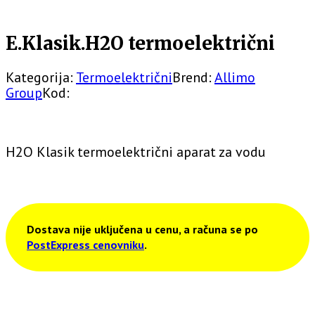
E.Klasik.H2O termoelektrični
Kategorija:
Termoelektrični
Brend:
Allimo
Group
Kod:
H2O Klasik termoelektrični aparat za vodu
Dostava nije uključena u cenu, a računa se po
PostExpress cenovniku
.