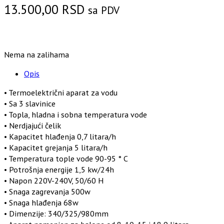
13.500,00
RSD
sa PDV
Nema na zalihama
Opis
• Termoelektrični aparat za vodu
• Sa 3 slavinice
• Topla, hladna i sobna temperatura vode
• Nerdjajući čelik
• Kapacitet hlađenja 0,7 litara/h
• Kapacitet grejanja 5 litara/h
• Temperatura tople vode 90-95 ° C
• Potrošnja energije 1,5 kw/24h
• Napon 220V-240V, 50/60 H
• Snaga zagrevanja 500w
• Snaga hlađenja 68w
• Dimenzije: 340/325/980mm