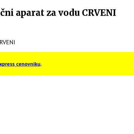
čni aparat za vodu CRVENI
CRVENI
xpress cenovniku
.