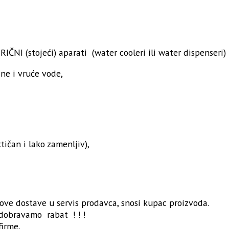
I (stojeći) aparati (water cooleri ili water dispenseri)
ne i vruće vode,
ičan i lako zamenljiv),
kove dostave u servis prodavca, snosi kupac proizvoda.
odobravamo rabat ! ! !
irme,