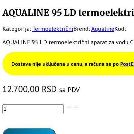
AQUALINE 95 LD termoelektri
Kategorija:
Termoelektrični
Brend:
Aqualine
Kod:
AQUALINE 95 LD termoelektrični aparat za vodu 
Dostava nije uključena u cenu, a računa se po
PostE
12.700,00
RSD
sa PDV
AQUALINE
95
LD
termoelektrični