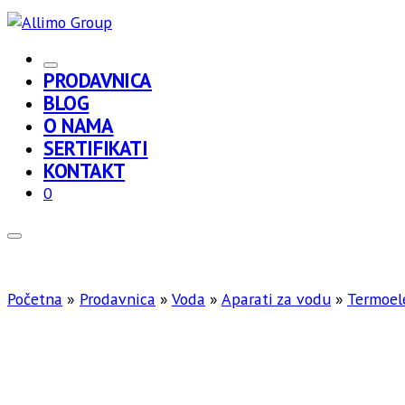
PRODAVNICA
BLOG
O NAMA
SERTIFIKATI
KONTAKT
0
Početna
»
Prodavnica
»
Voda
»
Aparati za vodu
»
Termoele