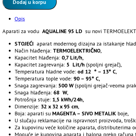
aparat
Dodaj u korpu
za
vodu
Opis
CRVENI
količina
Aparati za vodu
AQUALINE 95 LD
su novi TERMOELEKTRIČN
STOJEĆI
aparat modernog dizajna za istakanje hlad
Način hlađenja:
TERMOELEKTRIČNO
,
Kapacitet hlađenja:
0,7 Lit/h,
Kapacitet zagrevanja:
5 Lit/h
(spoljni grejač),
Temperatura hladne vode:
od 12 ° – 13° C
,
Temperatura tople vode:
90 – 95° C,
Snaga zagrevanja:
500 W
(spoljni grejač-veoma prakt
Snaga hlađenja:
68 W
,
Potrošnja stuje:
1,5 kWh/24h,
Dimenzije:
32 x 32 x 95 cm
,
Boja: aparati su
MAGENTA – SIVO METALIK
boje,
U slučaju reklamacije na ispravnost proizvoda, troš
Za kupovinu veće količine aparata, distributerima 
Moguće je kupovina aparata i balona preko računa f