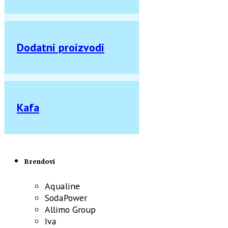
Dodatni proizvodi
Kafa
Brendovi
Aqualine
SodaPower
Allimo Group
Iva