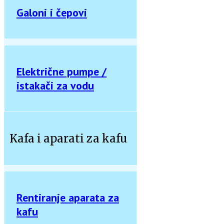
Galoni i čepovi
Električne pumpe /
istakači za vodu
Kafa i aparati za kafu
Rentiranje aparata za
kafu