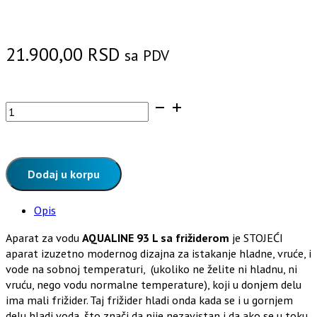
21.900,00
RSD
sa PDV
AQUALINE
93
L
kompresorski
aparat
Dodaj u korpu
za
vodu
Opis
sa
frižiderom
Aparat za vodu
AQUALINE 93 L sa frižiderom
je STOJEĆI
količina
aparat izuzetno modernog dizajna za istakanje hladne, vruće, i
vode na sobnoj temperaturi, (ukoliko ne želite ni hladnu, ni
vruću, nego vodu normalne temperature), koji u donjem delu
ima mali frižider. Taj frižider hladi onda kada se i u gornjem
delu hladi voda, što znači da nije nezavistan i da ako se u toku