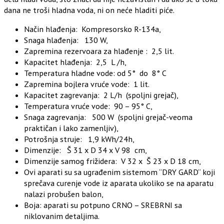
dana ne troši hladna voda, ni on neće hladiti piće.
Način hlađenja: Kompresorsko R-134a,
Snaga hlađenja: 130 W,
Zapremina rezervoara za hlađenje : 2,5 lit.
Kapacitet hlađenja: 2,5 L /h,
Temperatura hladne vode: od 5° do 8° C
Zapremina bojlera vruće vode: 1 lit.
Kapacitet zagrevanja: 2 L/h (spoljni grejač),
Temperatura vruće vode: 90 – 95° C,
Snaga zagrevanja: 500 W (spoljni grejač-veoma
praktičan i lako zamenljiv),
Potrošnja struje: 1,9 kWh/24h,
Dimenzije: Š 31 x D 34 x V 98 cm,
Dimenzije samog frižidera: V 32 x Š 23 x D 18 cm,
Ovi aparati su sa ugrađenim sistemom “DRY GARD“ koji
sprečava curenje vode iz aparata ukoliko se na aparatu
nalazi probušen balon,
Boja: aparati su potpuno CRNO – SREBRNI sa
niklovanim detaljima.