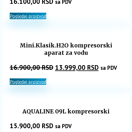
16.100,00
RSD
sa PDV
Pogledaj proizvod
Mini.Klasik.H2O kompresorski
aparat za vodu
Originalna
Trenutna
16.900,00
RSD
13.999,00
RSD
sa PDV
cena
cena
Pogledaj proizvod
je
je:
bila:
13.999,00 
16.900,00 RSD.
AQUALINE 09L kompresorski
15.900,00
RSD
sa PDV