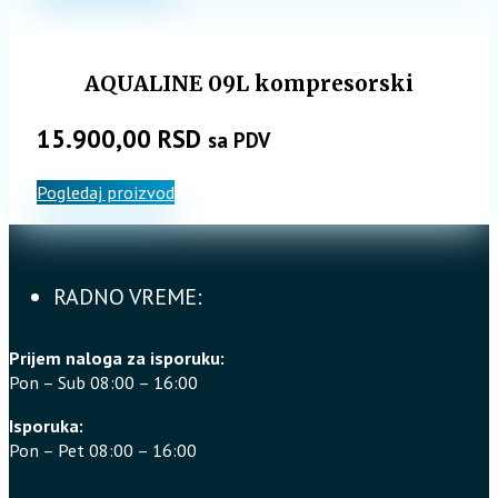
bila:
13.999,00 
16.900,00 RSD.
AQUALINE 09L kompresorski
15.900,00
RSD
sa PDV
Pogledaj proizvod
RADNO VREME:
Prijem naloga za isporuku:
Pon – Sub 08:00 – 16:00
Isporuka:
Pon – Pet 08:00 – 16:00