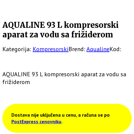
AQUALINE 93 L kompresorski
aparat za vodu sa frižiderom
Kategorija:
Kompresorski
Brend:
Aqualine
Kod:
AQUALINE 93 L kompresorski aparat za vodu sa
frižiderom
Dostava nije uključena u cenu, a računa se po
PostExpress cenovniku
.