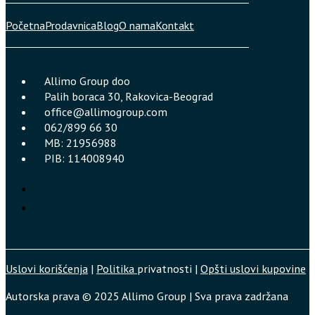
Početna
Prodavnica
Blog
O nama
Kontakt
Allimo Group doo
Palih boraca 30, Rakovica-Beograd
office@allimogroup.com
062/899 66 30
MB: 21956988
PIB: 114008940
Uslovi korišćenja
|
Politika
privatnosti |
Opšti uslovi kupovine
Autorska prava © 2025 Allimo Group | Sva prava zadržana