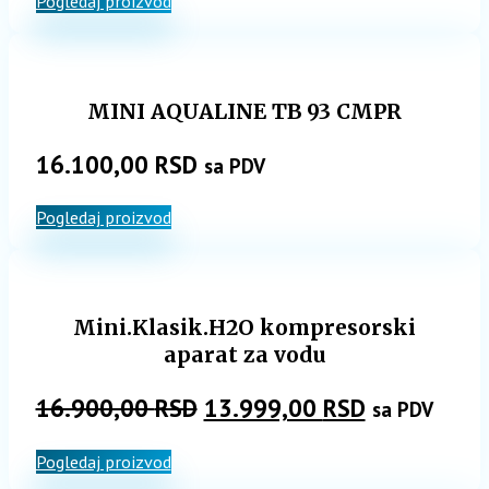
Pogledaj proizvod
MINI AQUALINE TB 93 CMPR
16.100,00
RSD
sa PDV
Pogledaj proizvod
Mini.Klasik.H2O kompresorski
aparat za vodu
Originalna
Trenutna
16.900,00
RSD
13.999,00
RSD
sa PDV
cena
cena
Pogledaj proizvod
je
je: