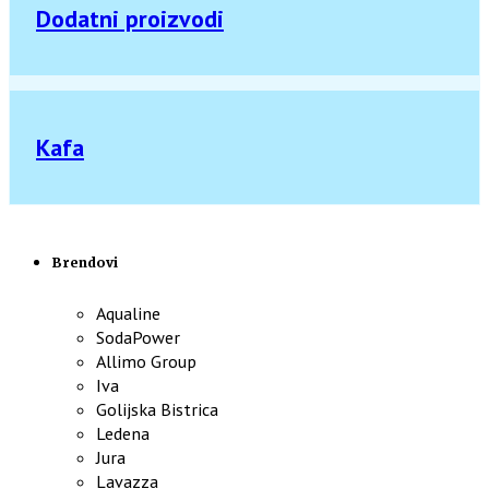
Dodatni proizvodi
Kafa
Brendovi
Aqualine
SodaPower
Allimo Group
Iva
Golijska Bistrica
Ledena
Jura
Lavazza