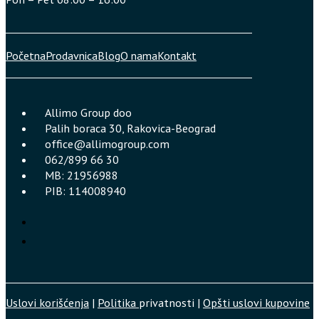
Početna
Prodavnica
Blog
O nama
Kontakt
Allimo Group doo
Palih boraca 30, Rakovica-Beograd
office@allimogroup.com
062/899 66 30
MB: 21956988
PIB: 114008940
Uslovi korišćenja
|
Politika
privatnosti |
Opšti uslovi kupovine