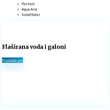
Portioli
Aqua Aria
SodaMaker
Flaširana voda i galoni
Pogledaj sve