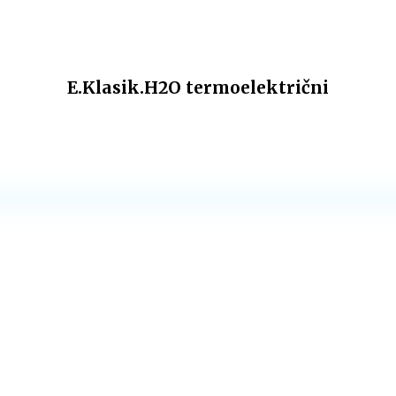
E.Klasik.H2O termoelektrični