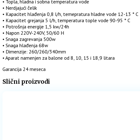
• Topla, hladna i sobna temperatura vode
• Nerdjajući čelik
• Kapacitet hlađenja 0,8 l/h, temepratura hladne vode 12-13 ° C
• Kapacitet grejanja 5 l/h, temperatura tople vode 90-95 ° C
• Potrošnja energije 1,5 kw/24h
• Napon 220V-240V, 50/60 H
• Snaga zagrevanja 500w
• Snaga hlađenja 68w
• Dimenzije: 260/260/340mm
• Aparat namenjen za balone od 8, 10, 15 i 18,9 litara
Garancija 24 meseca
Slični proizvodi