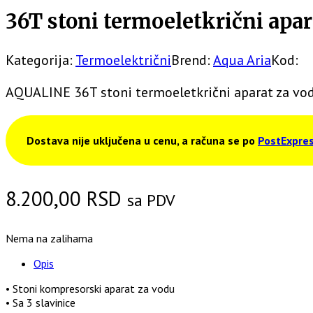
36T stoni termoeletkrični apar
Kategorija:
Termoelektrični
Brend:
Aqua Aria
Kod:
AQUALINE 36T stoni termoeletkrični aparat za vo
Dostava nije uključena u cenu, a računa se po
PostExpres
8.200,00
RSD
sa PDV
Nema na zalihama
Opis
• Stoni kompresorski aparat za vodu
• Sa 3 slavinice