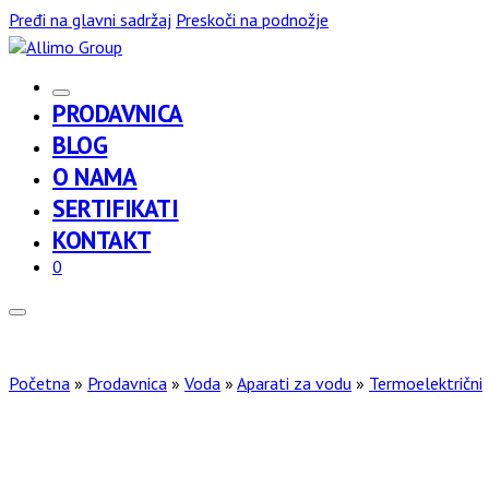
Pređi na glavni sadržaj
Preskoči na podnožje
PRODAVNICA
BLOG
O NAMA
SERTIFIKATI
KONTAKT
0
Početna
»
Prodavnica
»
Voda
»
Aparati za vodu
»
Termoelektrični