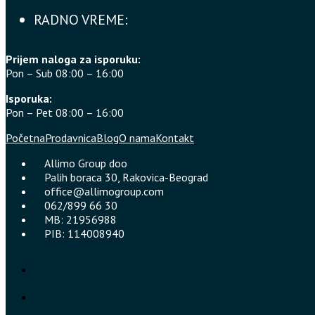
RADNO VREME:
Prijem naloga za isporuku:
Pon – Sub 08:00 – 16:00
Isporuka:
Pon – Pet 08:00 – 16:00
Početna
Prodavnica
Blog
O nama
Kontakt
Allimo Group doo
Palih boraca 30, Rakovica-Beograd
office@allimogroup.com
062/899 66 30
MB: 21956988
PIB: 114008940