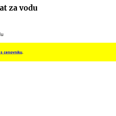
at za vodu
du
s cenovniku
.