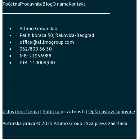
Početna
Prodavnica
Blog
O nama
Kontakt
Allimo Group doo
Palih boraca 30, Rakovica-Beograd
office@allimogroup.com
062/899 66 30
MB: 21956988
PIB: 114008940
Uslovi korišćenja
|
Politika
privatnosti |
Opšti uslovi kupovine
Autorska prava © 2025 Allimo Group | Sva prava zadržana