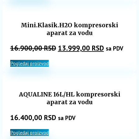
Mini.Klasik.H2O kompresorski
aparat za vodu
Originalna
Trenutna
16.900,00
RSD
13.999,00
RSD
sa PDV
cena
cena
Pogledaj proizvod
je
je:
bila:
13.999,00 
16.900,00 RSD.
AQUALINE 16L/HL kompresorski
aparat za vodu
16.400,00
RSD
sa PDV
Pogledaj proizvod