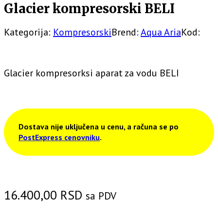
Glacier kompresorski BELI
Kategorija:
Kompresorski
Brend:
Aqua Aria
Kod:
Glacier kompresorksi aparat za vodu BELI
Dostava nije uključena u cenu, a računa se po
PostExpress cenovniku
.
16.400,00
RSD
sa PDV