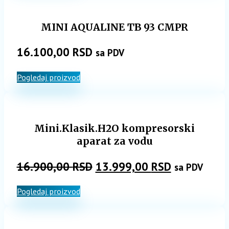
MINI AQUALINE TB 93 CMPR
16.100,00
RSD
sa PDV
Pogledaj proizvod
Mini.Klasik.H2O kompresorski
aparat za vodu
Originalna
Trenutna
16.900,00
RSD
13.999,00
RSD
sa PDV
cena
cena
Pogledaj proizvod
je
je:
bila:
13.999,00 
16.900,00 RSD.