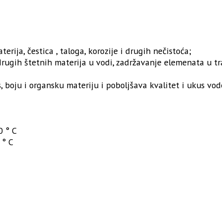
rija, čestica , taloga, korozije i drugih nečistoća;
i drugih štetnih materija u vodi, zadržavanje elemenata u tr
is, boju i organsku materiju i poboljšava kvalitet i ukus vod
0 ° C
 ° C