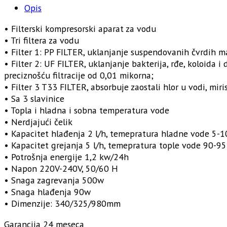
kompresorom
Opis
količina
• Filterski kompresorski aparat za vodu
• Tri filtera za vodu
• Filter 1: PP FILTER, uklanjanje suspendovanih čvrdih mate
• Filter 2: UF FILTER, uklanjanje bakterija, rđe, koloida 
preciznošću filtracije od 0,01 mikorna;
• Filter 3 T33 FILTER, absorbuje zaostali hlor u vodi, mir
• Sa 3 slavinice
• Topla i hladna i sobna temperatura vode
• Nerdjajući čelik
• Kapacitet hlađenja 2 l/h, temepratura hladne vode 5-1
• Kapacitet grejanja 5 l/h, temepratura tople vode 90-95
• Potrošnja energije 1,2 kw/24h
• Napon 220V-240V, 50/60 H
• Snaga zagrevanja 500w
• Snaga hlađenja 90w
• Dimenzije: 340/325/980mm
Garancija 24 meseca