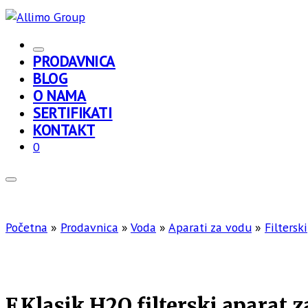
PRODAVNICA
BLOG
O NAMA
SERTIFIKATI
KONTAKT
0
Početna
»
Prodavnica
»
Voda
»
Aparati za vodu
»
Filterski
F.Klasik.H2O filterski aparat