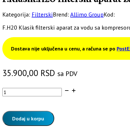
Kategorija:
Filterski
Brend:
Allimo Group
Kod:
F.H20 Klasik filterski aparat za vodu sa kompreso
Dostava nije uključena u cenu, a računa se po
PostE
35.900,00
RSD
sa PDV
F.Klasik.H2O
filterski
aparat
za
vodu
Dodaj u korpu
sa