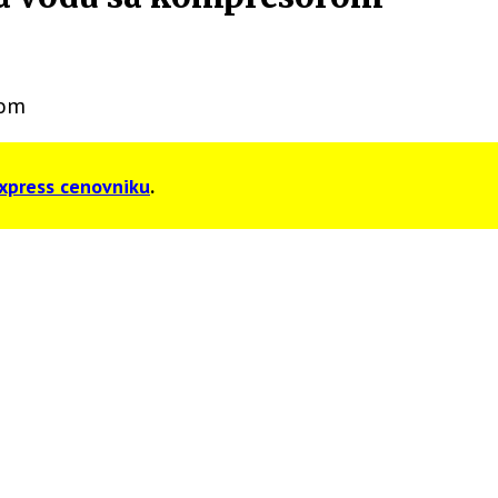
rom
xpress cenovniku
.