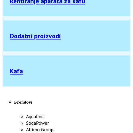
Rentiranje aparata za kafu
Dodatni proizvodi
Kafa
Brendovi
Aqualine
SodaPower
Allimo Group