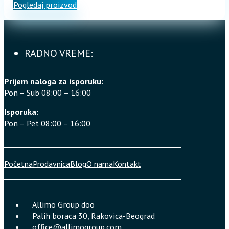
Pogledaj proizvod
je
je:
bila:
11.999,00 R
13.999,00 RSD.
RADNO VREME:
Prijem naloga za isporuku:
Pon – Sub 08:00 – 16:00
Isporuka:
Pon – Pet 08:00 – 16:00
Početna
Prodavnica
Blog
O nama
Kontakt
Allimo Group doo
Palih boraca 30, Rakovica-Beograd
office@allimogroup.com