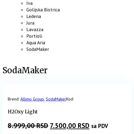
Iva
Golijska Bistrica
Ledena
Jura
Lavazza
Portioli
Aqua Aria
SodaMaker
SodaMaker
Brend:
Allimo Group
,
SodaMaker
Kod:
H2Oxy Light
Originalna
Trenutna
8.999,00
RSD
7.500,00
RSD
sa PDV
cena
cena