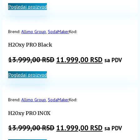
Pogledaj proizvod
je
je:
bila:
7.500,00 RSD.
8.999,00 RSD.
Brend:
Allimo Group
,
SodaMaker
Kod:
H2Oxy PRO Black
Originalna
Trenutna
13.999,00
RSD
11.999,00
RSD
sa PDV
cena
cena
Pogledaj proizvod
je
je:
bila:
11.999,00 R
13.999,00 RSD.
Brend:
Allimo Group
,
SodaMaker
Kod:
H20xy PRO INOX
Originalna
Trenutna
13.999,00
RSD
11.999,00
RSD
sa PDV
cena
cena