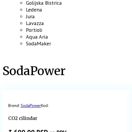
Golijska Bistrica
Ledena
Jura
Lavazza
Portioli
Aqua Aria
SodaMaker
SodaPower
Brend:
SodaPower
Kod:
CO2 cilindar