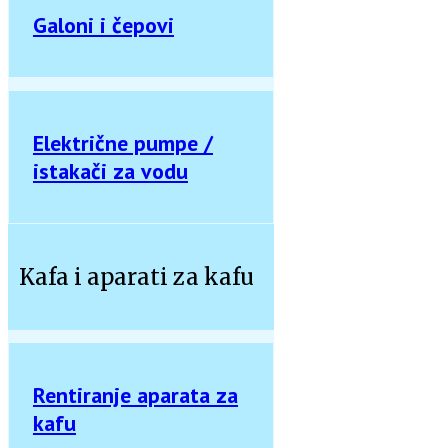
Galoni i čepovi
Električne pumpe /
istakači za vodu
Kafa i aparati za kafu
Rentiranje aparata za
kafu