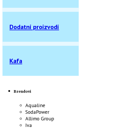
Dodatni proizvodi
Kafa
Brendovi
Aqualine
SodaPower
Allimo Group
Iva