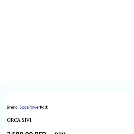
Brend:
SodaPower
Kod:
ORCA SIVI