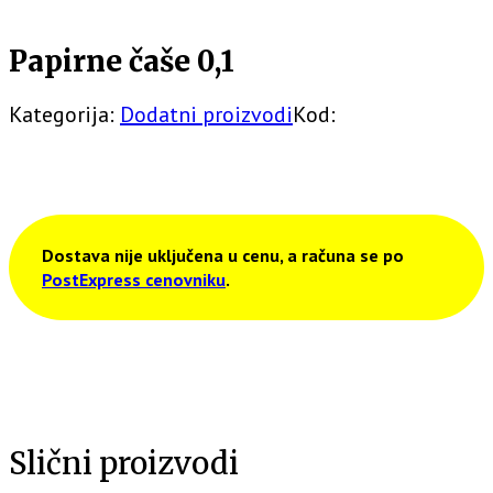
Papirne čaše 0,1
Kategorija:
Dodatni proizvodi
Kod:
Dostava nije uključena u cenu, a računa se po
PostExpress cenovniku
.
Slični proizvodi